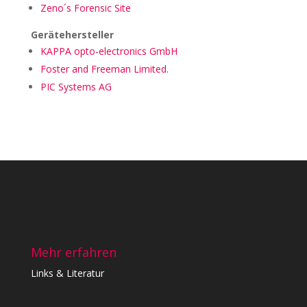
Zeno´s Forensic Site
Gerätehersteller
KAPPA opto-electronics GmbH
Foster and Freeman Limited.
PIC Systems AG
Mehr erfahren
Links & Literatur