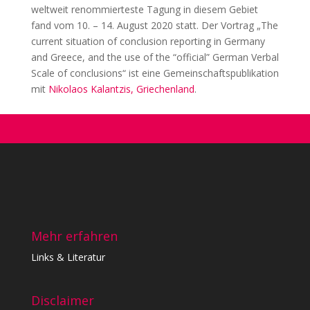
weltweit renommierteste Tagung in diesem Gebiet
fand vom 10. – 14. August 2020 statt. Der Vortrag „The
current situation of conclusion reporting in Germany
and Greece, and the use of the “official” German Verbal
Scale of conclusions“ ist eine Gemeinschaftspublikation
mit
Nikolaos Kalantzis, Griechenland
.
Mehr erfahren
Links & Literatur
Disclaimer