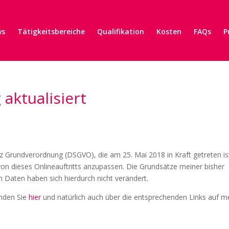
ws
Tätigkeitsbereiche
Qualifikation
Kosten
FAQs
P
aktualisiert
Grundverordnung (DSGVO), die am 25. Mai 2018 in Kraft getreten is
 von dieses Onlineauftritts anzupassen. Die Grundsätze meiner bisher
en Daten haben sich hierdurch nicht verändert.
inden Sie
hier
und natürlich auch über die entsprechenden Links auf m